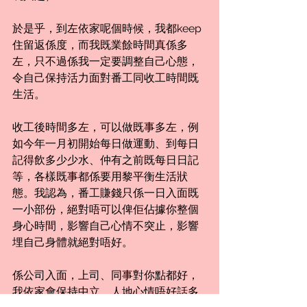
於是乎，到左依家呢個時候，我都keep
住留返係度，而我既業餘時間真係多
左，只不過係我一定要調整自己心態，
令自己保持活力面對番工同收工時間既
生活。
收工後時間多左，可以做既事多左，例
如今年一月初開始每日做運動、到每日
記得飲多少少水、仲有之前既每日日記
等，各樣既事都係要用黎平衡生活狀
態。我認為，番工賺錢只係一日入面既
一小部份，絕對唔可以俾佢佔據你整個
身心時間，影響自己心情不突止，影響
埋自己身體就絕對唔好。
係公司入面，上司、同事對你點都好，
我依家會保持中立，人地心情唔好話多