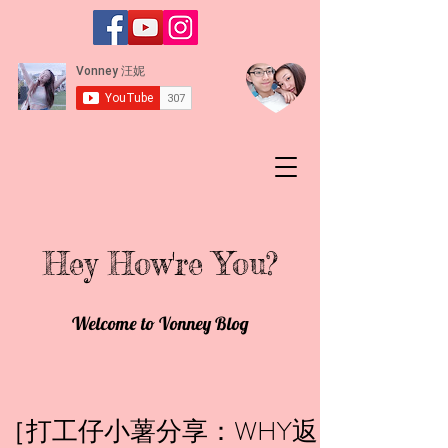
Hey How're You?
Welcome to Vonney Blog
［打工仔小薯分享：WHY返