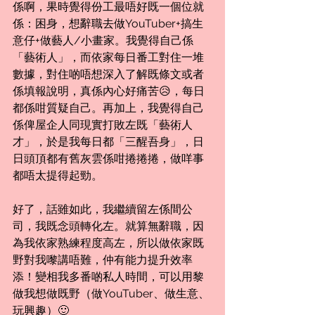
係啊，果時覺得份工最唔好既一個位就
係：困身，想辭職去做YouTuber+搞生
意仔+做藝人/小畫家。我覺得自己係
「藝術人」，而依家每日番工對住一堆
數據，對住啲唔想深入了解既條文或者
係填報說明，真係內心好痛苦😥，每日
都係咁質疑自己。再加上，我覺得自己
係俾屋企人同現實打敗左既「藝術人
才」，於是我每日都「三醒吾身」，日
日頭頂都有舊灰雲係咁捲捲捲，做咩事
都唔太提得起勁。
好了，話雖如此，我繼續留左係間公
司，我既念頭轉化左。就算無辭職，因
為我依家熟練程度高左，所以做依家既
野對我嚟講唔難，仲有能力提升效率
添！變相我多番啲私人時間，可以用黎
做我想做既野（做YouTuber、做生意、
玩興趣）🙂