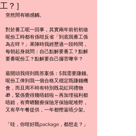
工？］
突然間有啲感觸。
對於番工呢一回事，其實兩年前初初做
呢份工時都有係咁反省「到底我番工係
為左咩？」果陣時我經歷過一段時間，
每朝起身就問：自己點解要番工？點解
要番呢份工？點解要自己攞苦嚟辛？
最開頭我得到既答案係：$我需要賺錢。
呢份工俾到我一個合格又穩定既賺錢機
會，而且周不時有特別既花紅同禮物
🎁，緊係覺得幾唔錯啦～再加埋福利都
唔錯，有齊晒醫療保險牙保險呢堆野，
又有早午餐提供，一年都慳返唔少架。
「哇，你咁好既package，都想走？」