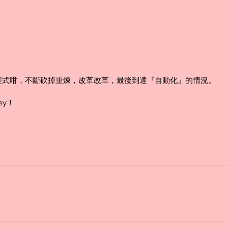
程式咁，不斷砍掉重煉，改革改革，最後到達『自動化』的情況。
ey！
奧