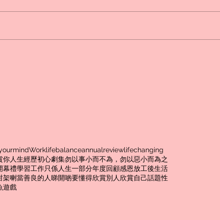
影視作品閱後報告《魷魚遊
戲》韓劇
yourmind
Worklifebalance
annualreview
lifechanging
賞你
人生經歷
初心
劇集
勿以事小而不為，勿以惡小而為之
開幕禮
學習
工作只係人生一部分
年度回顧
感恩
放工後生活
咁架喇
當善良的人
睇開啲
要懂得欣賞別人欣賞自己
話題性
魚遊戲