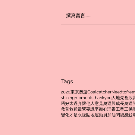
撰寫留言......
Tags
2020東京奧運
Goalcatcher
Needtofree
shiningmoments
thankyou
人地先會欣
唔好太過介懷他人意見
奧運與成長
奧運
救苦救難
最緊要識平衡心理
番工
番工係
變化才是永恆
貼地
運動員加油
閱後感
魷