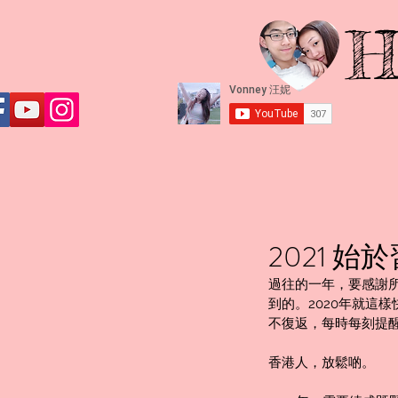
H
2021 始
過往的一年，要感謝
到的。2020年就這
不復返，每時每刻提
香港人，放鬆啲。