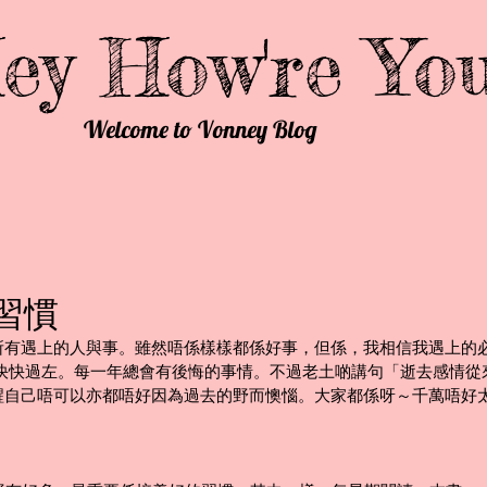
ey How're Yo
Welcome to Vonney Blog
於習慣
所有遇上的人與事。雖然唔係樣樣都係好事，但係，我相信我遇上的
樣快快過左。每一年總會有後悔的事情。不過老土啲講句「逝去感情
醒自己唔可以亦都唔好因為過去的野而懊惱。大家都係呀～千萬唔好