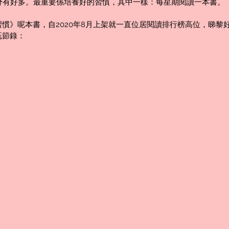
既野有好多。最重要係培養好的習慣，其中一樣：每星期閱讀一本書。
慣》呢本書，自2020年8月上架就一直位居閱讀排行榜高位，睇黎
既節錄：