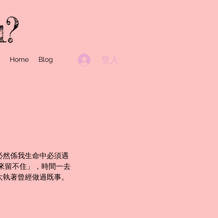
u?
登入
Home
Blog
必然係我生命中必須遇
從來留不住」，時間一去
太執著曾經做過既事。